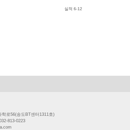
실적 6-12
학로56(송도BT센터1311호)
032-813-0223
a.com