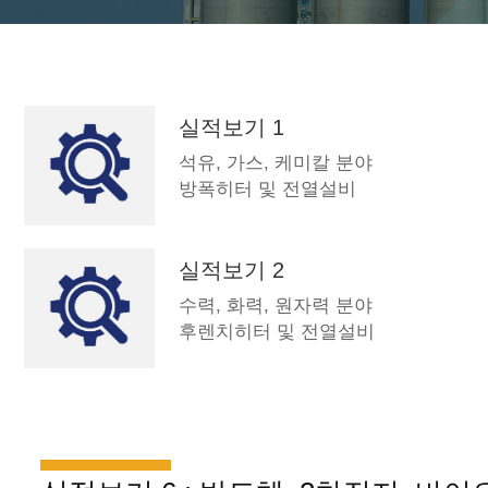
실적보기 1
석유, 가스, 케미칼 분야
방폭히터 및 전열설비
실적보기 2
수력, 화력, 원자력 분야
후렌치히터 및 전열설비