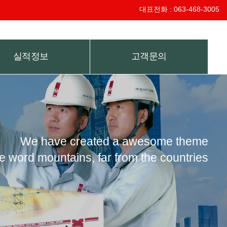
대표전화 : 063-468-3005
실적정보
고객문의
We have created a awesome theme
e word mountains, far from the countries