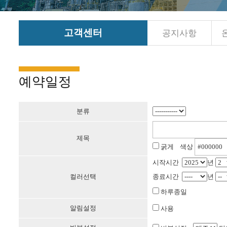
고객센터
공지사항
예약일정
분류
제목
굵게 색상
시작시간
년
컬러선택
종료시간
년
하루종일
알림설정
사용