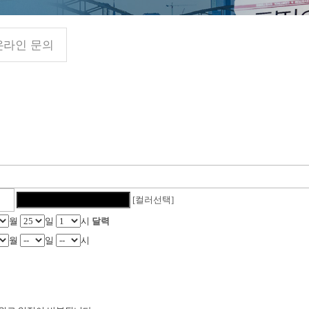
온라인 문의
[컬러선택]
월
일
시
달력
월
일
시