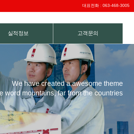
대표전화 : 063-468-3005
실적정보
고객문의
We have created a awesome theme
e word mountains, far from the countries